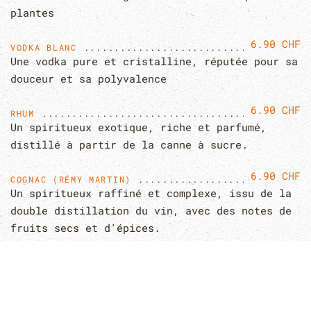
plantes
6.90 CHF
VODKA BLANC
Une vodka pure et cristalline, réputée pour sa
douceur et sa polyvalence
6.90 CHF
RHUM
Un spiritueux exotique, riche et parfumé,
distillé à partir de la canne à sucre.
6.90 CHF
COGNAC (RÉMY MARTIN)
Un spiritueux raffiné et complexe, issu de la
double distillation du vin, avec des notes de
fruits secs et d'épices.
6.90 CHF
AMARETTO
Un spiritueux italien doux et ambré, aux
saveurs riches d'amandes et de noyaux